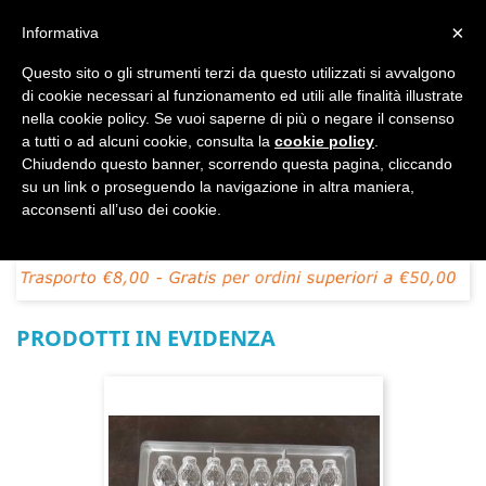
shopping_cart


×
Informativa
Questo sito o gli strumenti terzi da questo utilizzati si avvalgono
DAL 1977
di cookie necessari al funzionamento ed utili alle finalità illustrate

nella cookie policy. Se vuoi saperne di più o negare il consenso
a tutti o ad alcuni cookie, consulta la
cookie policy
.
MADE IN ITALY E UE

Chiudendo questo banner, scorrendo questa pagina, cliccando
su un link o proseguendo la navigazione in altra maniera,

acconsenti all’uso dei cookie.
PRODOTTI IN EVIDENZA