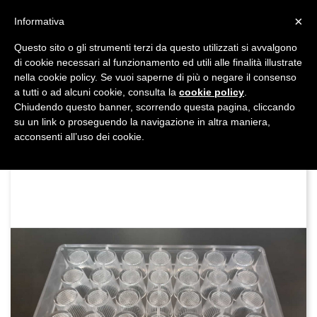
shopping_cart


×
Informativa
Questo sito o gli strumenti terzi da questo utilizzati si avvalgono
DAL 1977

di cookie necessari al funzionamento ed utili alle finalità illustrate
nella cookie policy. Se vuoi saperne di più o negare il consenso
MADE IN ITALY E UE
a tutti o ad alcuni cookie, consulta la
cookie policy
.

Chiudendo questo banner, scorrendo questa pagina, cliccando
su un link o proseguendo la navigazione in altra maniera,

acconsenti all’uso dei cookie.