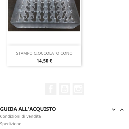
STAMPO CIOCCOLATO CONO
Prezzo
14,50 €
Facebook
YouTube
Instagram
GUIDA ALL'ACQUISTO


Condizioni di vendita
Spedizione