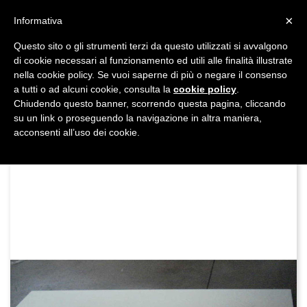
shopping_cart


×
Informativa
Questo sito o gli strumenti terzi da questo utilizzati si avvalgono
DAL 1977

di cookie necessari al funzionamento ed utili alle finalità illustrate
nella cookie policy. Se vuoi saperne di più o negare il consenso
MADE IN ITALY E UE
a tutti o ad alcuni cookie, consulta la
cookie policy
.

Chiudendo questo banner, scorrendo questa pagina, cliccando
su un link o proseguendo la navigazione in altra maniera,

acconsenti all’uso dei cookie.