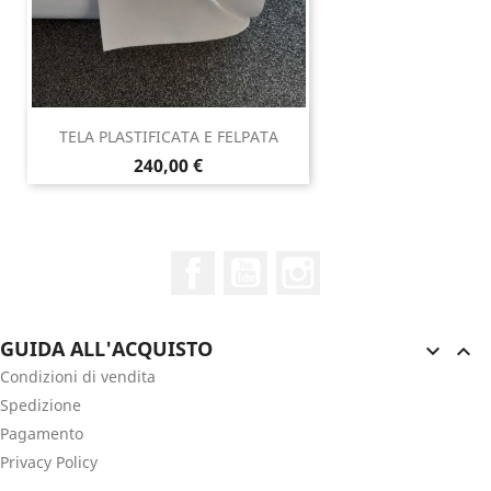
TELA PLASTIFICATA E FELPATA
Prezzo
240,00 €
Facebook
YouTube
Instagram
GUIDA ALL'ACQUISTO


Condizioni di vendita
Spedizione
Pagamento
Privacy Policy