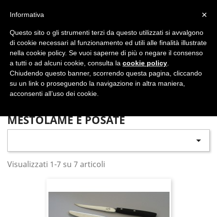
shopping_cart


×
Informativa
Questo sito o gli strumenti terzi da questo utilizzati si avvalgono
DAL 1977

di cookie necessari al funzionamento ed utili alle finalità illustrate
nella cookie policy. Se vuoi saperne di più o negare il consenso
MADE IN ITALY E UE
a tutti o ad alcuni cookie, consulta la
cookie policy
.

Chiudendo questo banner, scorrendo questa pagina, cliccando
su un link o proseguendo la navigazione in altra maniera,

acconsenti all’uso dei cookie.
MESTOLAME E POSATE

Visualizzati 1-7 su 7 articoli