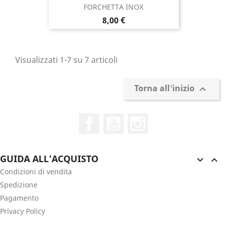
FORCHETTA INOX
Prezzo
8,00 €
Visualizzati 1-7 su 7 articoli
Torna all'inizio

Facebook
YouTube
Instagram
GUIDA ALL'ACQUISTO


Condizioni di vendita
Spedizione
Pagamento
Privacy Policy