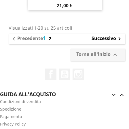
Prezzo
21,00 €
Visualizzati 1-20 su 25 articoli
1
Precedente
Successivo

2

Torna all'inizio

Facebook
YouTube
Instagram
GUIDA ALL'ACQUISTO


Condizioni di vendita
Spedizione
Pagamento
Privacy Policy