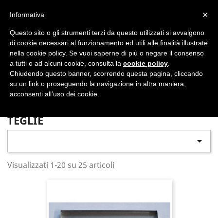
shopping_cart


×
Informativa
Questo sito o gli strumenti terzi da questo utilizzati si avvalgono
DAL 1977

di cookie necessari al funzionamento ed utili alle finalità illustrate
nella cookie policy. Se vuoi saperne di più o negare il consenso
MADE IN ITALY E UE
a tutti o ad alcuni cookie, consulta la
cookie policy
.

Chiudendo questo banner, scorrendo questa pagina, cliccando
su un link o proseguendo la navigazione in altra maniera,

acconsenti all’uso dei cookie.
TEGLIE

Visualizzati 1-20 su 25 articoli