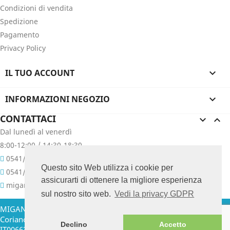
Condizioni di vendita
Spedizione
Pagamento
Privacy Policy
IL TUO ACCOUNT

INFORMAZIONI NEGOZIO

CONTATTACI


Dal lunedì al venerdì
8:00-12:00 / 14:30-18:30
0541/657400
Questo sito Web utilizza i cookie per
0541/657076
assicurarti di ottenere la migliore esperienza
migani@migani.com
sul nostro sito web.
Vedi la privacy GDPR
MIGANI GIUSEPPE & C. SNC - Via Colombarina, 47 - 47853
Coriano (RN) Italia Tel. +39.0541.657400 - 657076 P. IVA
Declino
Accetto
IT00663210409