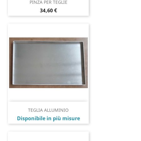
PINZA PER TEGLIE
Prezzo
34,60 €
TEGLIA ALLUMINIO
Prezzo
Disponibile in più misure