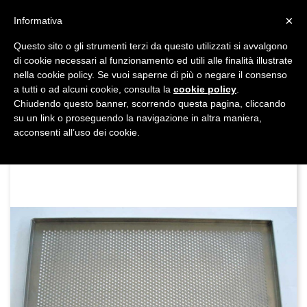
shopping_cart


×
Informativa
Questo sito o gli strumenti terzi da questo utilizzati si avvalgono
DAL 1977

di cookie necessari al funzionamento ed utili alle finalità illustrate
nella cookie policy. Se vuoi saperne di più o negare il consenso
MADE IN ITALY E UE
a tutti o ad alcuni cookie, consulta la
cookie policy
.

Chiudendo questo banner, scorrendo questa pagina, cliccando
su un link o proseguendo la navigazione in altra maniera,

acconsenti all’uso dei cookie.