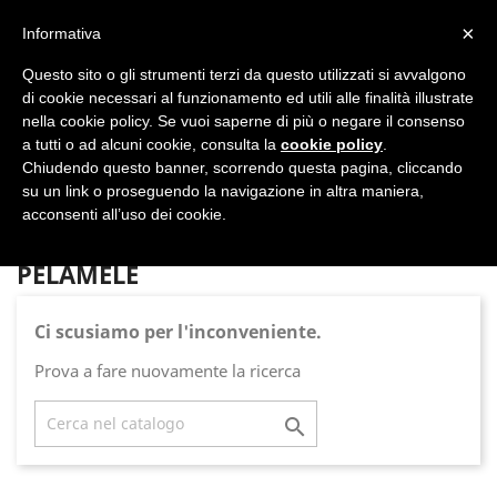
shopping_cart


×
Informativa
Questo sito o gli strumenti terzi da questo utilizzati si avvalgono
DAL 1977

di cookie necessari al funzionamento ed utili alle finalità illustrate
nella cookie policy. Se vuoi saperne di più o negare il consenso
MADE IN ITALY E UE
a tutti o ad alcuni cookie, consulta la
cookie policy
.

Chiudendo questo banner, scorrendo questa pagina, cliccando
su un link o proseguendo la navigazione in altra maniera,

acconsenti all’uso dei cookie.
PELAMELE
Ci scusiamo per l'inconveniente.
Prova a fare nuovamente la ricerca
