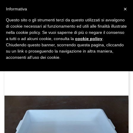
shopping_cart


×
Informativa
Questo sito o gli strumenti terzi da questo utilizzati si avvalgono
DAL 1977

di cookie necessari al funzionamento ed utili alle finalità illustrate
nella cookie policy. Se vuoi saperne di più o negare il consenso
MADE IN ITALY E UE
a tutti o ad alcuni cookie, consulta la
cookie policy
.

Chiudendo questo banner, scorrendo questa pagina, cliccando
su un link o proseguendo la navigazione in altra maniera,

acconsenti all’uso dei cookie.