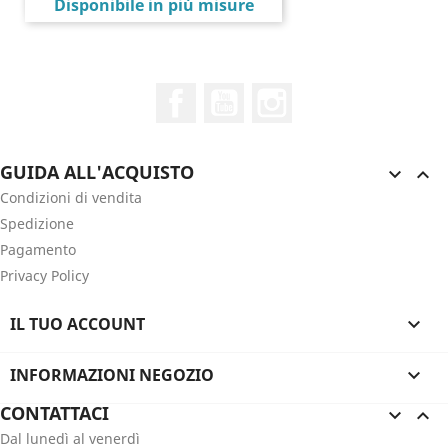
Prezzo
Disponibile in più misure
Facebook
YouTube
Instagram
GUIDA ALL'ACQUISTO


Condizioni di vendita
Spedizione
Pagamento
Privacy Policy
IL TUO ACCOUNT

INFORMAZIONI NEGOZIO

CONTATTACI


Dal lunedì al venerdì