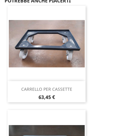
POTREBBE ANCHE PIACERTI
CARRELLO PER CASSETTE
Prezzo
63,45 €