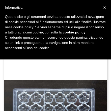
shopping_cart


×
Informativa
Questo sito o gli strumenti terzi da questo utilizzati si avvalgono
DAL 1977

di cookie necessari al funzionamento ed utili alle finalità illustrate
nella cookie policy. Se vuoi saperne di più o negare il consenso
MADE IN ITALY E UE
a tutti o ad alcuni cookie, consulta la
cookie policy
.

Chiudendo questo banner, scorrendo questa pagina, cliccando
su un link o proseguendo la navigazione in altra maniera,

acconsenti all’uso dei cookie.