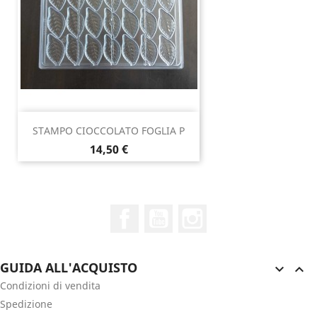
STAMPO CIOCCOLATO FOGLIA P
Prezzo
14,50 €
Facebook
YouTube
Instagram
GUIDA ALL'ACQUISTO


Condizioni di vendita
Spedizione