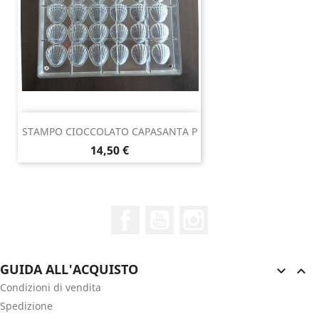
STAMPO CIOCCOLATO CAPASANTA P
Prezzo
14,50 €
Facebook
YouTube
Instagram
GUIDA ALL'ACQUISTO


Condizioni di vendita
Spedizione