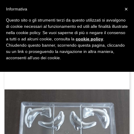
shopping_cart


×
Informativa
Questo sito o gli strumenti terzi da questo utilizzati si avvalgono
DAL 1977

di cookie necessari al funzionamento ed utili alle finalità illustrate
nella cookie policy. Se vuoi saperne di più o negare il consenso
MADE IN ITALY E UE
a tutti o ad alcuni cookie, consulta la
cookie policy
.

Chiudendo questo banner, scorrendo questa pagina, cliccando
su un link o proseguendo la navigazione in altra maniera,

acconsenti all’uso dei cookie.