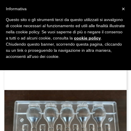
shopping_cart


×
Informativa
Questo sito o gli strumenti terzi da questo utilizzati si avvalgono
DAL 1977

di cookie necessari al funzionamento ed utili alle finalità illustrate
nella cookie policy. Se vuoi saperne di più o negare il consenso
MADE IN ITALY E UE
a tutti o ad alcuni cookie, consulta la
cookie policy
.

Chiudendo questo banner, scorrendo questa pagina, cliccando
su un link o proseguendo la navigazione in altra maniera,

acconsenti all’uso dei cookie.