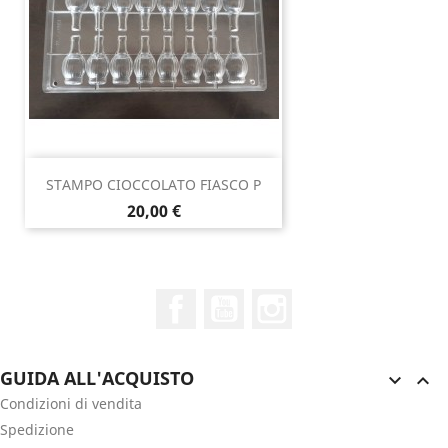
STAMPO CIOCCOLATO FIASCO P
Prezzo
20,00 €
Facebook
YouTube
Instagram
GUIDA ALL'ACQUISTO


Condizioni di vendita
Spedizione