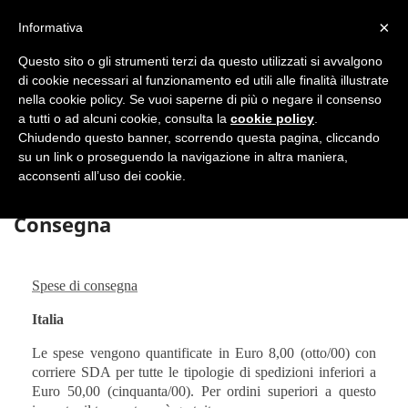
shopping_cart


×
Informativa
Questo sito o gli strumenti terzi da questo utilizzati si avvalgono
DAL 1977

di cookie necessari al funzionamento ed utili alle finalità illustrate
nella cookie policy. Se vuoi saperne di più o negare il consenso
MADE IN ITALY E UE
a tutti o ad alcuni cookie, consulta la
cookie policy
.

Chiudendo questo banner, scorrendo questa pagina, cliccando
su un link o proseguendo la navigazione in altra maniera,

acconsenti all’uso dei cookie.
Consegna
Spese di consegna
Italia
Le spese vengono quantificate in
Euro 8,00 (otto/00)
con
corriere SDA per tutte le tipologie di spedizioni inferiori a
Euro 50,00 (cinquanta/00). Per ordini superiori a questo