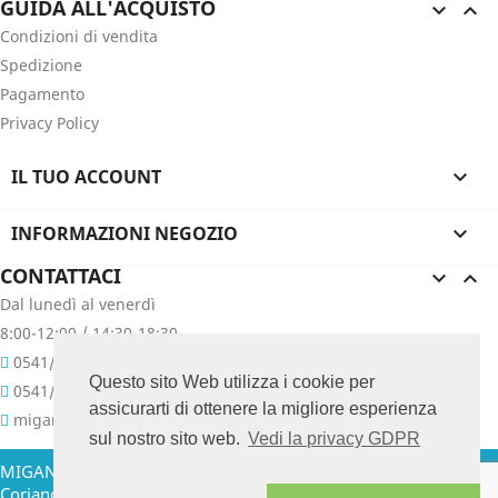
GUIDA ALL'ACQUISTO


Condizioni di vendita
Spedizione
Pagamento
Privacy Policy
IL TUO ACCOUNT

INFORMAZIONI NEGOZIO

CONTATTACI


Dal lunedì al venerdì
8:00-12:00 / 14:30-18:30
0541/657400
Questo sito Web utilizza i cookie per
0541/657076
assicurarti di ottenere la migliore esperienza
migani@migani.com
sul nostro sito web.
Vedi la privacy GDPR
MIGANI GIUSEPPE & C. SNC - Via Colombarina, 47 - 47853
Coriano (RN) Italia Tel. +39.0541.657400 - 657076 P. IVA