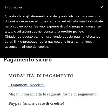
shopping_cart


×
Informativa
Questo sito o gli strumenti terzi da questo utilizzati si avvalgono
DAL 1977

di cookie necessari al funzionamento ed utili alle finalità illustrate
nella cookie policy. Se vuoi saperne di più o negare il consenso
MADE IN ITALY E UE
a tutti o ad alcuni cookie, consulta la
cookie policy
.

Chiudendo questo banner, scorrendo questa pagina, cliccando
su un link o proseguendo la navigazione in altra maniera,

acconsenti all’uso dei cookie.
Pagamento sicuro
MODALITA' DI PAGAMENTO
I Pagamenti Accettati
Migani.com accetta le seguenti forme di pagamento:
Paypal (anche carte di credito)