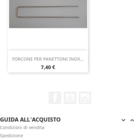
FORCONE PER PANETTONI INOX...
Prezzo
7,40 €
Facebook
YouTube
Instagram
GUIDA ALL'ACQUISTO


Condizioni di vendita
Spedizione