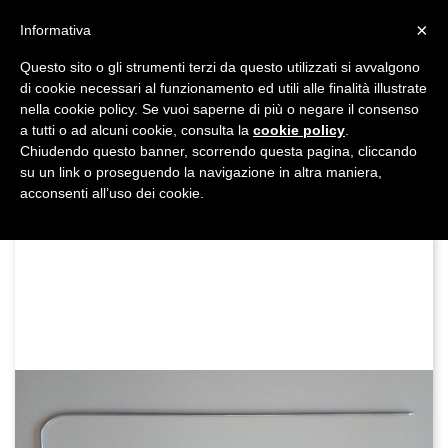
shopping_cart


×
Informativa
Questo sito o gli strumenti terzi da questo utilizzati si avvalgono
DAL 1977

di cookie necessari al funzionamento ed utili alle finalità illustrate
nella cookie policy. Se vuoi saperne di più o negare il consenso
MADE IN ITALY E UE
a tutti o ad alcuni cookie, consulta la
cookie policy
.

Chiudendo questo banner, scorrendo questa pagina, cliccando
su un link o proseguendo la navigazione in altra maniera,

acconsenti all’uso dei cookie.