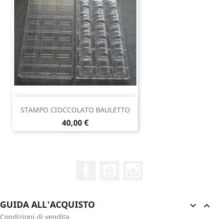
STAMPO CIOCCOLATO BAULETTO
Prezzo
40,00 €
Facebook
YouTube
Instagram
GUIDA ALL'ACQUISTO


Condizioni di vendita