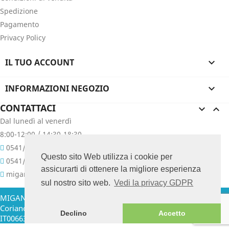
Spedizione
Pagamento
Privacy Policy
IL TUO ACCOUNT

INFORMAZIONI NEGOZIO

CONTATTACI


Dal lunedì al venerdì
8:00-12:00 / 14:30-18:30
0541/657400
Questo sito Web utilizza i cookie per
0541/657076
assicurarti di ottenere la migliore esperienza
migani@migani.com
sul nostro sito web.
Vedi la privacy GDPR
MIGANI GIUSEPPE & C. SNC - Via Colombarina, 47 - 47853
Coriano (RN) Italia Tel. +39.0541.657400 - 657076 P. IVA
Declino
Accetto
IT00663210409