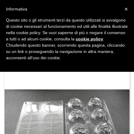
shopping_cart


×
Informativa
Questo sito o gli strumenti terzi da questo utilizzati si avvalgono
DAL 1977

di cookie necessari al funzionamento ed utili alle finalità illustrate
nella cookie policy. Se vuoi saperne di più o negare il consenso
MADE IN ITALY E UE
a tutti o ad alcuni cookie, consulta la
cookie policy
.

Chiudendo questo banner, scorrendo questa pagina, cliccando
su un link o proseguendo la navigazione in altra maniera,

acconsenti all’uso dei cookie.