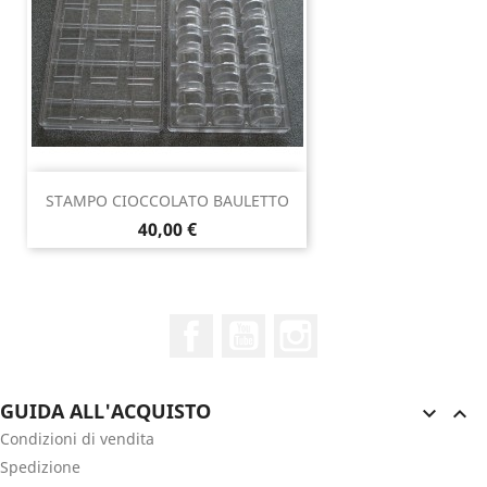
STAMPO CIOCCOLATO BAULETTO
Prezzo
40,00 €
Facebook
YouTube
Instagram
GUIDA ALL'ACQUISTO


Condizioni di vendita
Spedizione