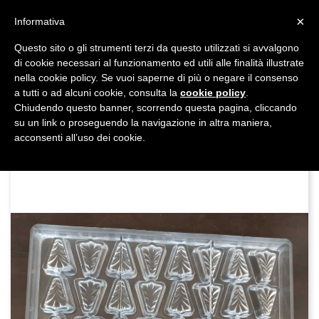
shopping_cart


×
Informativa
Questo sito o gli strumenti terzi da questo utilizzati si avvalgono
DAL 1977

di cookie necessari al funzionamento ed utili alle finalità illustrate
nella cookie policy. Se vuoi saperne di più o negare il consenso
MADE IN ITALY E UE
a tutti o ad alcuni cookie, consulta la
cookie policy
.

Chiudendo questo banner, scorrendo questa pagina, cliccando
su un link o proseguendo la navigazione in altra maniera,

acconsenti all’uso dei cookie.