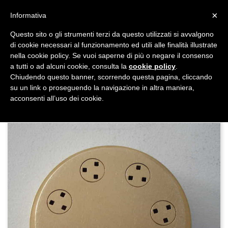
shopping_cart


×
Informativa
Questo sito o gli strumenti terzi da questo utilizzati si avvalgono
DAL 1977

di cookie necessari al funzionamento ed utili alle finalità illustrate
nella cookie policy. Se vuoi saperne di più o negare il consenso
MADE IN ITALY E UE
a tutti o ad alcuni cookie, consulta la
cookie policy
.

Chiudendo questo banner, scorrendo questa pagina, cliccando
su un link o proseguendo la navigazione in altra maniera,

acconsenti all’uso dei cookie.