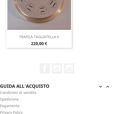
TRAFILA TAGLIATELLA 6
Prezzo
220,00 €
Facebook
YouTube
Instagram
GUIDA ALL'ACQUISTO


Condizioni di vendita
Spedizione
Pagamento
Privacy Policy