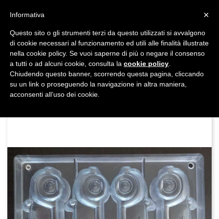
shopping_cart


×
Informativa
Questo sito o gli strumenti terzi da questo utilizzati si avvalgono
DAL 1977

di cookie necessari al funzionamento ed utili alle finalità illustrate
nella cookie policy. Se vuoi saperne di più o negare il consenso
MADE IN ITALY E UE
a tutti o ad alcuni cookie, consulta la
cookie policy
.

Chiudendo questo banner, scorrendo questa pagina, cliccando
su un link o proseguendo la navigazione in altra maniera,

acconsenti all’uso dei cookie.