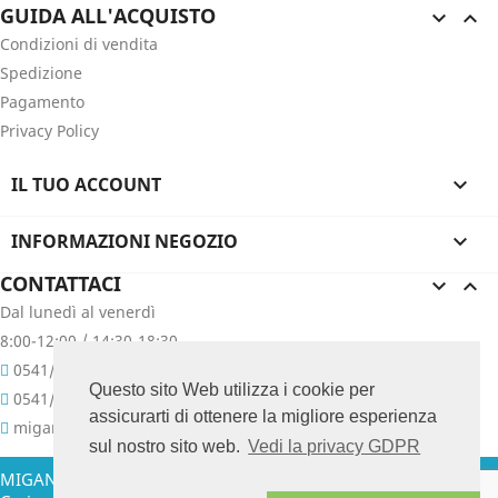
GUIDA ALL'ACQUISTO


Condizioni di vendita
Spedizione
Pagamento
Privacy Policy
IL TUO ACCOUNT

INFORMAZIONI NEGOZIO

CONTATTACI


Dal lunedì al venerdì
8:00-12:00 / 14:30-18:30
0541/657400
Questo sito Web utilizza i cookie per
0541/657076
assicurarti di ottenere la migliore esperienza
migani@migani.com
sul nostro sito web.
Vedi la privacy GDPR
MIGANI GIUSEPPE & C. SNC - Via Colombarina, 47 - 47853