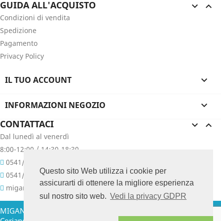
GUIDA ALL'ACQUISTO


Condizioni di vendita
Spedizione
Pagamento
Privacy Policy
IL TUO ACCOUNT

INFORMAZIONI NEGOZIO

CONTATTACI


Dal lunedì al venerdì
8:00-12:00 / 14:30-18:30
0541/657400
Questo sito Web utilizza i cookie per
0541/657076
assicurarti di ottenere la migliore esperienza
migani@migani.com
sul nostro sito web.
Vedi la privacy GDPR
MIGANI GIUSEPPE & C. SNC - Via Colombarina, 47 - 47853
Coriano (RN) Italia Tel. +39.0541.657400 - 657076 P. IVA