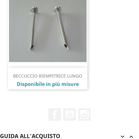
BECCUCCIO RIEMPITRICE LUNGO
Prezzo
Disponibile in più misure
Facebook
YouTube
Instagram
GUIDA ALL'ACQUISTO

