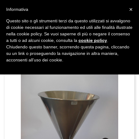
shopping_cart


×
Informativa
Questo sito o gli strumenti terzi da questo utilizzati si avvalgono
DAL 1977

di cookie necessari al funzionamento ed utili alle finalità illustrate
nella cookie policy. Se vuoi saperne di più o negare il consenso
MADE IN ITALY E UE
a tutti o ad alcuni cookie, consulta la
cookie policy
.

Chiudendo questo banner, scorrendo questa pagina, cliccando
su un link o proseguendo la navigazione in altra maniera,

acconsenti all’uso dei cookie.