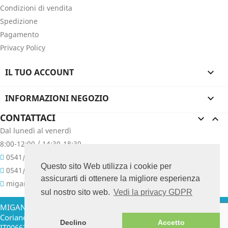
Condizioni di vendita
Spedizione
Pagamento
Privacy Policy
IL TUO ACCOUNT

INFORMAZIONI NEGOZIO

CONTATTACI


Dal lunedì al venerdì
8:00-12:00 / 14:30-18:30
0541/657400
Questo sito Web utilizza i cookie per
0541/657076
assicurarti di ottenere la migliore esperienza
migani@migani.com
sul nostro sito web.
Vedi la privacy GDPR
MIGANI GIUSEPPE & C. SNC - Via Colombarina, 47 - 47853
Coriano (RN) Italia Tel. +39.0541.657400 - 657076 P. IVA
Declino
Accetto
IT00663210409