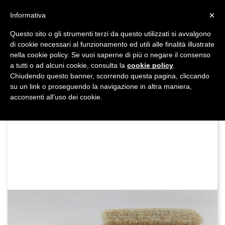
shopping_cart


×
Informativa
Questo sito o gli strumenti terzi da questo utilizzati si avvalgono
DAL 1977

di cookie necessari al funzionamento ed utili alle finalità illustrate
nella cookie policy. Se vuoi saperne di più o negare il consenso
MADE IN ITALY E UE
a tutti o ad alcuni cookie, consulta la
cookie policy
.

Chiudendo questo banner, scorrendo questa pagina, cliccando
su un link o proseguendo la navigazione in altra maniera,

acconsenti all’uso dei cookie.