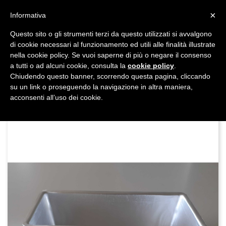
shopping_cart


×
Informativa
Questo sito o gli strumenti terzi da questo utilizzati si avvalgono
DAL 1977

di cookie necessari al funzionamento ed utili alle finalità illustrate
nella cookie policy. Se vuoi saperne di più o negare il consenso
MADE IN ITALY E UE
a tutti o ad alcuni cookie, consulta la
cookie policy
.

Chiudendo questo banner, scorrendo questa pagina, cliccando
su un link o proseguendo la navigazione in altra maniera,

acconsenti all’uso dei cookie.