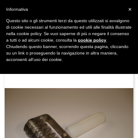
shopping_cart


×
Informativa
Questo sito o gli strumenti terzi da questo utilizzati si avvalgono
DAL 1977

di cookie necessari al funzionamento ed utili alle finalità illustrate
nella cookie policy. Se vuoi saperne di più o negare il consenso
MADE IN ITALY E UE
a tutti o ad alcuni cookie, consulta la
cookie policy
.

Chiudendo questo banner, scorrendo questa pagina, cliccando
su un link o proseguendo la navigazione in altra maniera,

acconsenti all’uso dei cookie.