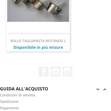
RULLO TAGLIAPASTA ROTONDO L
Prezzo
Disponibile in più misure
Facebook
YouTube
Instagram
GUIDA ALL'ACQUISTO


Condizioni di vendita
Spedizione
Pagamento